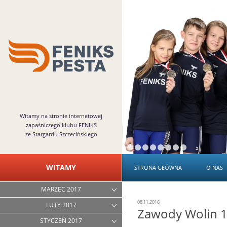
Witamy na stronie internetowej
zapaśniczego klubu FENIKS
ze Stargardu Szczecińskiego
WITAMY
STRONA GŁÓWNA
O NAS
MARZEC 2017
08.11.2016
LUTY 2017
Zawody Wolin 1
STYCZEŃ 2017