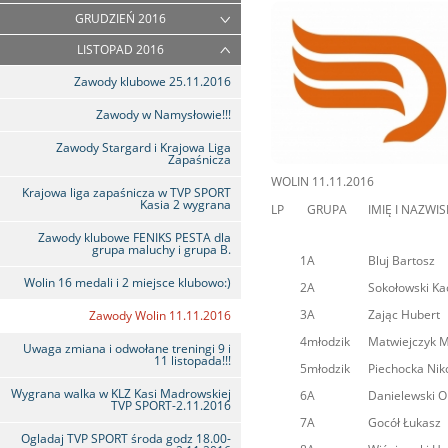
GRUDZIEŃ 2016
LISTOPAD 2016
Zawody klubowe 25.11.2016
Zawody w Namysłowie!!!
Zawody Stargard i Krajowa Liga
Zapaśnicza
WOLIN 11.11.2016
Krajowa liga zapaśnicza w TVP SPORT
Kasia 2 wygrana
LP
GRUPA
IMIĘ I NAZWI
Zawody klubowe FENIKS PESTA dla
grupa maluchy i grupa B.
1
A
Bluj Bartosz
Wolin 16 medali i 2 miejsce klubowo:)
2
A
Sokołowski Ka
3
A
Zając Hubert
Zawody Wolin 11.11.2016
4
młodzik
Matwiejczyk M
Uwaga zmiana i odwołane treningi 9 i
11 listopada!!!
5
młodzik
Piechocka Nik
Wygrana walka w KLZ Kasi Madrowskiej
6
A
Danielewski O
TVP SPORT-2.11.2016
7
A
Gocół Łukasz
Ogladaj TVP SPORT środa godz 18.00-