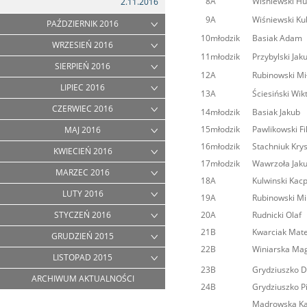
8
A
Wiśniewski Hu
2.11.2016
9
A
Wiśniewski Ku
PAŹDZIERNIK 2016
10
młodzik
Basiak Adam
WRZESIEŃ 2016
11
młodzik
Przybylski Jak
SIERPIEŃ 2016
12
A
Rubinowski Mi
LIPIEC 2016
13
A
Ściesiński Wik
CZERWIEC 2016
14
młodzik
Basiak Jakub
15
młodzik
Pawlikowski Fi
MAJ 2016
16
młodzik
Stachniuk Krys
KWIECIEŃ 2016
17
młodzik
Wawrzoła Jak
MARZEC 2016
18
A
Kulwinski Kac
LUTY 2016
19
A
Rubinowski Mi
20
A
Rudnicki Olaf
STYCZEŃ 2016
21
B
Kwarciak Mat
GRUDZIEŃ 2015
22
B
Winiarska Ma
LISTOPAD 2015
23
B
Grydziuszko 
ARCHIWUM AKTUALNOŚCI
24
B
Grydziuszko Pi
Madrowska Ka