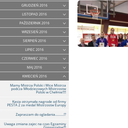
GRUDZIEŃ 2016
LISTOPAD 2016
PAŹDZIERNIK 2016
WRZESIEŃ 2016
SIERPIEŃ 2016
LIPIEC 2016
CZERWIEC 2016
MAJ 2016
KWIECIEŃ 2016
Mamy Mistrza Polski i Wice Mistrza
podcza Młodziezowych Mistrzostw
Polski w Chełmie!!!!
Kasia otrzymała nagrode od firmy
PESTA 2 za medal Mistrzostw Europy
Zapraszam do ogladania..........!?
Uwaga zmiana zajec na czas Egzaminy
Gimnazjalne!!!