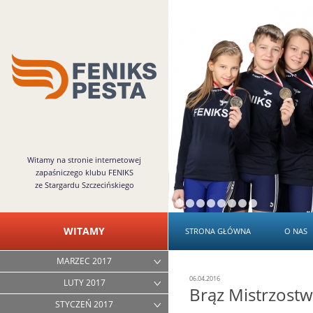
Witamy na stronie internetowej
zapaśniczego klubu FENIKS
ze Stargardu Szczecińskiego
WITAMY
STRONA GŁÓWNA
O NAS
MARZEC 2017
06.04.2016
LUTY 2017
Brąz Mistrzostw
STYCZEŃ 2017